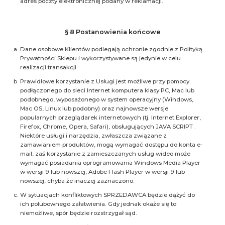
adres poczty elektronicznej podany w reklamacji.
§ 8 Postanowienia końcowe
Dane osobowe Klientów podlegają ochronie zgodnie z Polityką
Prywatności Sklepu i wykorzystywane są jedynie w celu
realizacji transakcji.
Prawidłowe korzystanie z Usługi jest możliwe przy pomocy
podłączonego do sieci Internet komputera klasy PC, Mac lub
podobnego, wyposażonego w system operacyjny (Windows,
Mac OS, Linux lub podobny) oraz najnowsze wersje
popularnych przeglądarek internetowych (tj. Internet Explorer,
Firefox, Chrome, Opera, Safari), obsługujących JAVA SCRIPT .
Niektóre usługi i narzędzia, zwłaszcza związane z
zamawianiem produktów, mogą wymagać dostępu do konta e-
mail, zaś korzystanie z zamieszczanych usług wideo może
wymagać posiadania oprogramowania Windows Media Player
w wersji 9 lub nowszej, Adobe Flash Player w wersji 9 lub
nowszej, chyba że inaczej zaznaczono.
W sytuacjach konfliktowych SPRZEDAWCA będzie dążyć do
ich polubownego załatwienia. Gdy jednak okaże się to
niemożliwe, spór będzie rozstrzygał sąd.