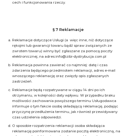
cech i funkcjonowania rzeczy.
§ 7 Reklamacje
Reklamacje dotyczące Usługi (a więc inne, niż dotyczące
rękojmi lub gwarancji towaru bądź spraw związanych ze
zwrotem towaru) winny być zgłaszane za pomocą poczty
elektronicznej, na adres:info@zibi-dystrybucja.com.pl
Reklamacja powinna zawierać co najmniej: datę i czas
zdarzenia będącego przedmiotem reklamacji, adres e-mail
wnoszącego reklamację oraz zwięzły opis zgłaszanych
zastrzeżeń.
Reklamacje będą rozpatrywane w ciągu 14 dni po ich
otrzymaniu, w kolejności daty wpływu. W przypadku braku
możliwości zachowania powyższego terminu Usługodawca
informuje o tym fakcie osobę składającą reklamację, podając
przyczynę przedłużenia terminu, jak również przewidywany
czas udzielenia odpowiedzi.
O sposobie rozpatrzenia reklamacji osoba składająca
reklamację poinformowana zostanie pocztą elektroniczną, na