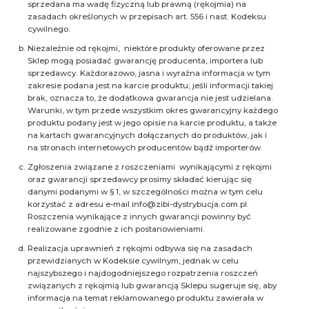
sprzedana ma wadę fizyczną lub prawną (rękojmia) na
zasadach określonych w przepisach art. 556 i nast. Kodeksu
cywilnego.
Niezależnie od rękojmi, niektóre produkty oferowane przez
Sklep mogą posiadać gwarancję producenta, importera lub
sprzedawcy. Każdorazowo, jasna i wyraźna informacja w tym
zakresie podana jest na karcie produktu; jeśli informacji takiej
brak, oznacza to, że dodatkowa gwarancja nie jest udzielana.
Warunki, w tym przede wszystkim okres gwarancyjny każdego
produktu podany jest w jego opisie na karcie produktu, a także
na kartach gwarancyjnych dołączanych do produktów, jak i
na stronach internetowych producentów bądź importerów.
Zgłoszenia związane z roszczeniami wynikającymi z rękojmi
oraz gwarancji sprzedawcy prosimy składać kierując się
danymi podanymi w § 1, w szczególności można w tym celu
korzystać z adresu e-mail info@zibi-dystrybucja.com.pl.
Roszczenia wynikające z innych gwarancji powinny być
realizowane zgodnie z ich postanowieniami.
Realizacja uprawnień z rękojmi odbywa się na zasadach
przewidzianych w Kodeksie cywilnym, jednak w celu
najszybszego i najdogodniejszego rozpatrzenia roszczeń
związanych z rękojmią lub gwarancją Sklepu sugeruje się, aby
informacja na temat reklamowanego produktu zawierała w