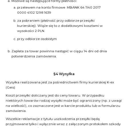
Możliwe są następujące formy płatności:
przelewem na konto firmowe MBANK 64 1140 2017
0000 4102 1298 1639
za pobraniem (płatność przy odbiorze przesyłki
kurierskiej). Wiąże się to z dodatkowymi kosztami w
wysokości 2 PLN.
przy odbiorze osobistym
Zapłata za towar powinna nastąpić w ciągu 14 dni od dnia
potwierdzenia zamówienia.
§4 Wysyłka
Wysyłka realizowana jest za pośrednictwem firmy kurierskiej K-ex
(Geis)
Koszt przesyłki doliczany jest do ceny towaru. W przypadku
niektórych towarów rodzaj wysyłki może być ograniczony (np. z uwagi
na wielkość), co zaznaczone jest w karcie produktu lub w formularzu
zamówienia.
Wszelkie reklamacje z tytułu uszkodzenia przesyłki będą
przyjmowane tylko i wyłącznie wraz z załączonym protokołem szkody