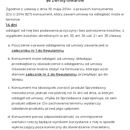
§6 Zwroty towarów
Zgodnie z ustawą z dnia 30 maja 2014r. o prawach konsumenta
(Dz.U.2014.827) konsument, który zawarł umowę na odległość może w
terminie
14 dni
odstąpić od niej bez podawania przyczyny i bez ponoszenia kosztów, z
wyjątkiem kosztów określonych w art. 33, art. 34 ust. 2 i art. 35 Ustawy.
Pouczenie o prawie odstąpienia od umowy zawarte jest w
załączniku nr 1 do Regulaminu
.
Konsument może odstąpić od umowy, składając
przedsiębiorcy oświadczenie o odstąpieniu od umowy.
Oświadczenie można złożyć na formularzu, którego wzór
stanowi
załącznik nr 2 do Regulaminu
, przesyłając go do
Sklepu.
Konsument ma obowiązek zwrócić produkt Sprzedawcy
niezwłocznie, jednak nie później niż 14 dni od dnia, w którym
odstąpił od umowy, chyba że Sprzedawca zaproponuje, że sam
produkt odbierze. Do zachowania terminu wystarczy
odesłanie produktu przed jego upływem.
Konsument ponosi odpowiedzialność za zmniejszenie
wartości rzeczy będące wynikiem korzystania z niej w sposób
wykraczający poza konieczny do stwierdzenia charakteru,