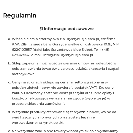
Regulamin
§1 Informacje podstawowe
Właścicielem platformy b2b.zibi-dystrybucja.com.pl jest firma
P.W. ZIBI , z siedzibą w Gorzyce wielkie ul. ostrowska 103b, NIP
6220103857 (dalej jako Sprzedawca i/lub Sklep). Tel. (+48)
627347154, e-mail: info@zibi-dystrybucja.com.pl
Sklep zapewnia możliwość zawierania umów na odległość w
celu zamawiania towarów z zakresu odzież, akcesoria i części
motocyklowe.
Ceny na stronach sklepu są cenami netto wyrażonymi w
polskich złotych (ceny nie zawierają podatek VAT). Do ceny
zakupu doliczony zostanie koszt przesyłki oraz inne opłaty i
koszty, o ile kupujący wyrazi na nie zgodę (wybierze je) w
procesie składania zamówienia.
Wszystkie produkty oferowane są fabrycznie nowe, wolne od
wad fizycznych i prawnych oraz zostały legalnie
wprowadzone na rynek polski.
Na wszystkie zakupione towary w naszym sklepie wystawiamy