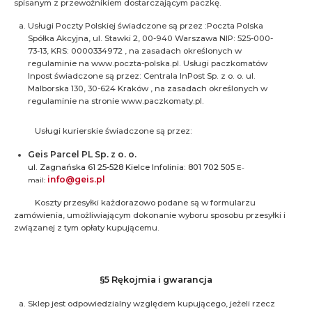
spisanym z przewoźnikiem dostarczającym paczkę.
Usługi Poczty Polskiej świadczone są przez :Poczta Polska
Spółka Akcyjna, ul. Stawki 2, 00-940 Warszawa NIP: 525-000-
73-13, KRS: 0000334972 , na zasadach określonych w
regulaminie na www.poczta-polska.pl. Usługi paczkomatów
Inpost świadczone są przez: Centrala InPost Sp. z o. o. ul.
Malborska 130, 30-624 Kraków , na zasadach określonych w
regulaminie na stronie www.paczkomaty.pl.
Usługi kurierskie świadczone są przez:
Geis Parcel PL Sp. z o. o.
ul. Zagnańska 61
25-528 Kielce
Infolinia: 801 702 505
E-
info@geis.pl
mail:
Koszty przesyłki każdorazowo podane są w formularzu
zamówienia, umożliwiającym dokonanie wyboru sposobu przesyłki i
związanej z tym opłaty kupującemu.
§5 Rękojmia i gwarancja
Sklep jest odpowiedzialny względem kupującego, jeżeli rzecz